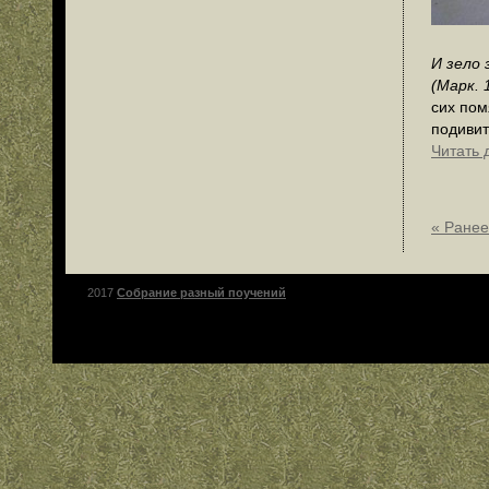
И зело 
(Марк. 1
сих пом
подивит
Читать 
« Ранее
2017
Собрание разный поучений