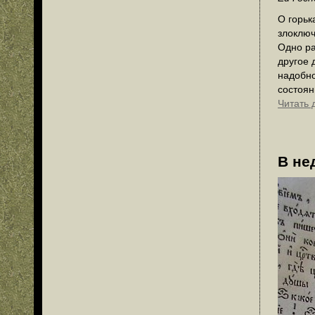
О горьк
злоключ
Одно ра
другое 
надобно
состоя
Читать 
В не