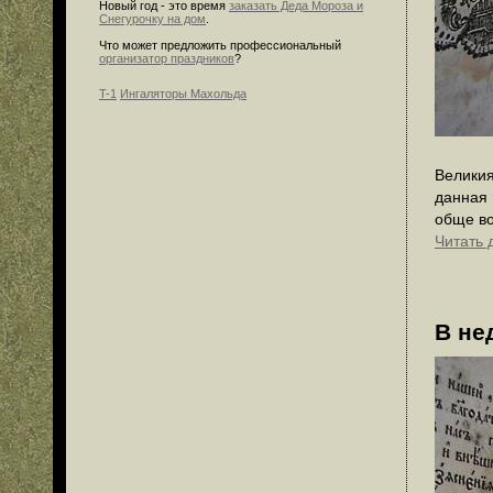
Новый год - это время
заказать Деда Мороза и
Снегурочку на дом
.
Что может предложить профессиональный
организатор праздников
?
T-1
Ингаляторы Махольда
Великия
данная 
обще во
Читать 
В не