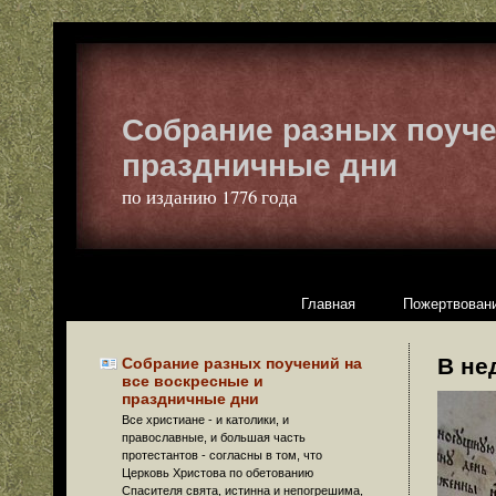
Собрание разных поуче
праздничные дни
по изданию 1776 года
Главная
Пожертвовани
В не
Собрание разных поучений на
все воскресные и
праздничные дни
Все христиане - и католики, и
православные, и большая часть
протестантов - согласны в том, что
Церковь Христова по обетованию
Спасителя свята, истинна и непогрешима,