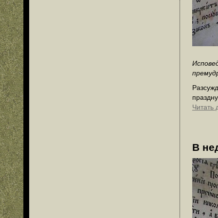
Исповед
премудр
Разсужд
праздну
Читать 
В не