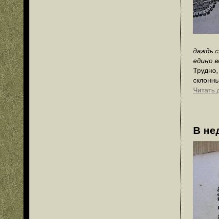
даждь с
едино в
Трудно,
склонны
Читать 
В не