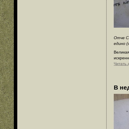
Отче Св
едино (
Великая
искренн
Читать 
В не