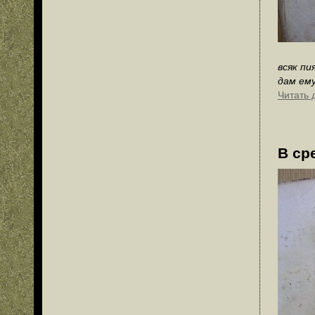
всяк пи
дам ему
Читать 
В ср