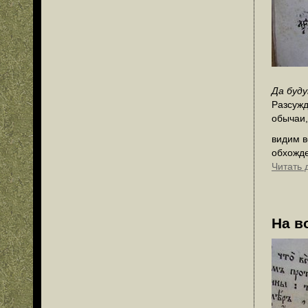
Да буду
Разсужд
обычаи,
видим в
обхожд
Читать 
На в