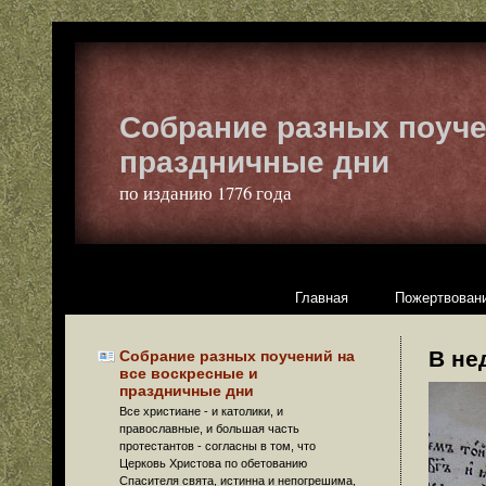
Собрание разных поуче
праздничные дни
по изданию 1776 года
Главная
Пожертвовани
В не
Собрание разных поучений на
все воскресные и
праздничные дни
Все христиане - и католики, и
православные, и большая часть
протестантов - согласны в том, что
Церковь Христова по обетованию
Спасителя свята, истинна и непогрешима,