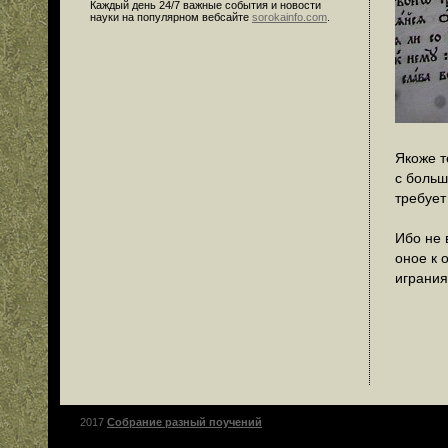
Каждый день 24/7 важные события и новости
науки на популярном вебсайте
sorokainfo.com
.
Якоже т
с больш
требует
Ибо не 
оное к 
играния
2017
Собрание разный поучений